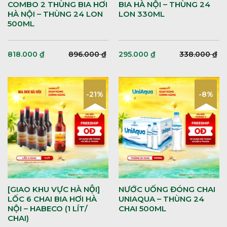
COMBO 2 THÙNG BIA HƠI
BIA HÀ NỘI – THÙNG 24
HÀ NỘI – THÙNG 24 LON
LON 330ML
500ML
818.000
₫
896.000
₫
295.000
₫
338.000
₫
-21%
-8%
[GIAO KHU VỰC HÀ NỘI]
NƯỚC UỐNG ĐÓNG CHAI
LỐC 6 CHAI BIA HƠI HÀ
UNIAQUA – THÙNG 24
NỘI – HABECO (1 LÍT/
CHAI 500ML
CHAI)