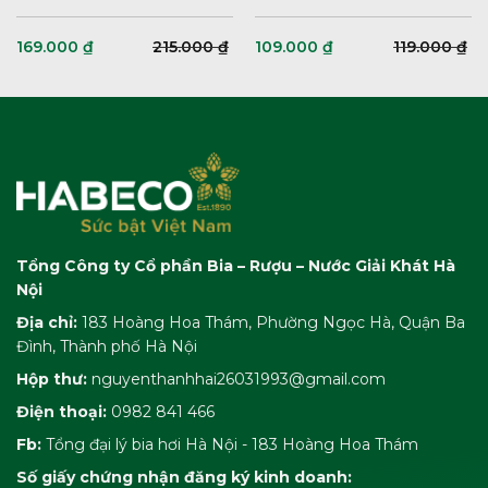
169.000
₫
215.000
₫
109.000
₫
119.000
₫
Tổng Công ty Cổ phần Bia – Rượu – Nước Giải Khát Hà
Nội
Địa chỉ:
183 Hoàng Hoa Thám, Phường Ngọc Hà, Quận Ba
Đình, Thành phố Hà Nội
Hộp thư:
nguyenthanhhai26031993@gmail.com
Điện thoại:
0982 841 466
Fb:
Tổng đại lý bia hơi Hà Nội - 183 Hoàng Hoa Thám
Số giấy chứng nhận đăng ký kinh doanh: