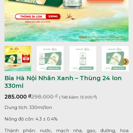
Bia Hà Nội Nhãn Xanh – Thùng 24 lon
330ml
₫
₫
285.000
298.000
( Tiết kiệm:
13.000
₫
)
Dung tích: 330ml/lon
Nồng độ cồn: 4.3 ± 0.4%
Thành phần: nước, mạch nha, gạo, đường, hoa