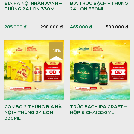
BIA HÀ NỘI NHÃN XANH –
BIA TRÚC BẠCH – THÙNG
THÙNG 24 LON 330ML
24 LON 330ML
285.000
₫
298.000
₫
465.000
₫
500.000
₫
-13%
COMBO 2 THÙNG BIA HÀ
TRÚC BẠCH IPA CRAFT –
NỘI – THÙNG 24 LON
HỘP 6 CHAI 330ML
330ML