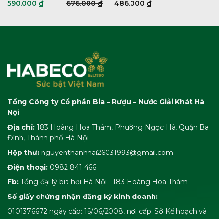
590.000
₫
676.000
₫
486.000
₫
Tổng Công ty Cổ phần Bia – Rượu – Nước Giải Khát Hà
Nội
Địa chỉ:
183 Hoàng Hoa Thám, Phường Ngọc Hà, Quận Ba
Đình, Thành phố Hà Nội
Hộp thư:
nguyenthanhhai26031993@gmail.com
Điện thoại:
0982 841 466
Fb:
Tổng đại lý bia hơi Hà Nội - 183 Hoàng Hoa Thám
Số giấy chứng nhận đăng ký kinh doanh:
0101376672 ngày cấp: 16/06/2008, nơi cấp: Sở Kế hoạch và