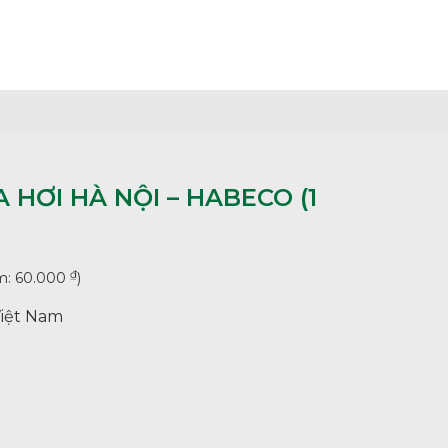
 HƠI HÀ NỘI – HABECO (1
₫
ệm:
60.000
)
Việt Nam