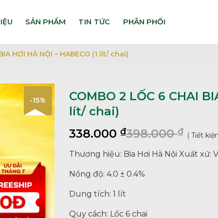
HIỆU
TIN TỨC
A HƠI HÀ NỘI – HABECO (1 lít/ chai)
COMBO 2 LỐC 6 CHAI BIA
-15%
lít/ chai)
₫
₫
338.000
398.000
( Tiết ki
Thương hiệu: Bia Hơi Hà Nội Xuất xứ: 
Nồng độ: 4.0 ± 0.4%
Dung tích: 1 lít
Quy cách: Lốc 6 chai