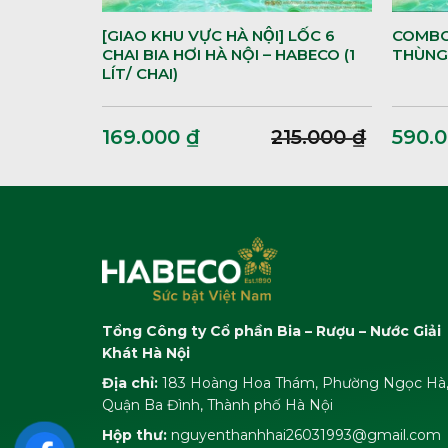
[GIAO KHU VỰC HÀ NỘI] LỐC 6
COMBO 
CHAI BIA HƠI HÀ NỘI – HABECO (1
THÙNG
LÍT/ CHAI)
169.000
₫
215.000
₫
590.
Tổng Công ty Cổ phần Bia – Rượu – Nước Giải
Khát Hà Nội
Địa chỉ:
183 Hoàng Hoa Thám, Phường Ngọc Hà
Quận Ba Đình, Thành phố Hà Nội
Hộp thư:
nguyenthanhhai26031993@gmail.com