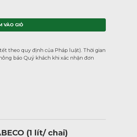
BECO (1 lít/ chai) số lượng
M VÀO GIỎ
 tết theo quy định của Pháp luật). Thời gian
thông báo Quý khách khi xác nhận đơn
ECO (1 lít/ chai)