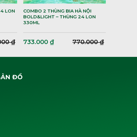
24 LON
COMBO 2 THÙNG BIA HÀ NỘI
BOLD&LIGHT – THÙNG 24 LON
330ML
000
₫
733.000
₫
770.000
₫
BẢN ĐỒ