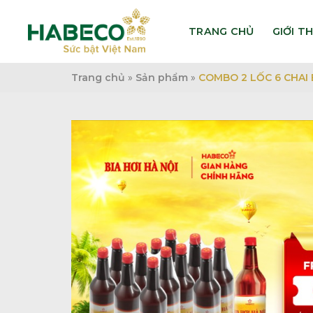
Bỏ
qua
TRANG CHỦ
GIỚI T
nội
dung
Trang chủ
»
Sản phẩm
»
COMBO 2 LỐC 6 CHAI BI