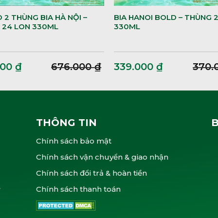
2 THÙNG BIA HÀ NỘI –
BIA HANOI BOLD – THÙNG 
 24 LON 330ML
330ML
000
₫
676.000
₫
339.000
₫
370.
THÔNG TIN
Chính sách bảo mật
Chính sách vận chuyển & giao nhận
Chính sách đổi trả & hoàn tiền
,
Chính sách thanh toán