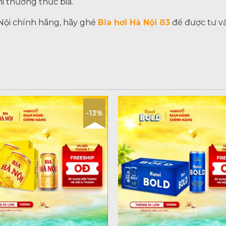
i thưởng thức bia.
Nội chính hãng, hãy ghé
Bia hơi Hà Nội 83
để được tư v
-13%