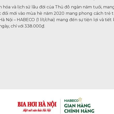
 văn hóa và lịch sử lâu đời của Thủ đô ngàn năm tuổi, m
c đổi mới vào mùa hè năm 2020 mang phong cách trẻ tr
Hà Nội – HABECO (1 lít/chai) mang đến sự tiện lợi và tiế
gày, chỉ với 338.000₫.