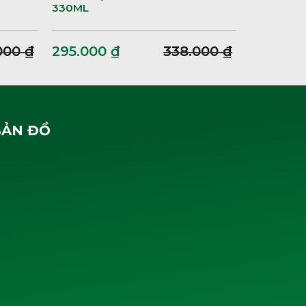
330ML
000
₫
295.000
₫
338.000
₫
BẢN ĐỒ