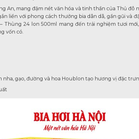
àng An, mang đậm nét văn hóa và tinh thần của Thủ đô n
ắn liền với phong cách thưởng bia dân dã, gần gũi và đậ
 – Thùng 24 lon 500ml mang đến trải nghiệm tươi mới, t
ng vốn có.
h nha, gạo, đường và hoa Houblon tạo hương vị đặc trư
uất