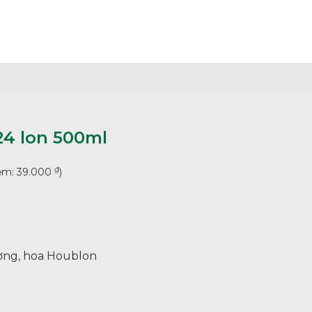
24 lon 500ml
₫
iệm:
39.000
)
ờng, hoa Houblon
lượng