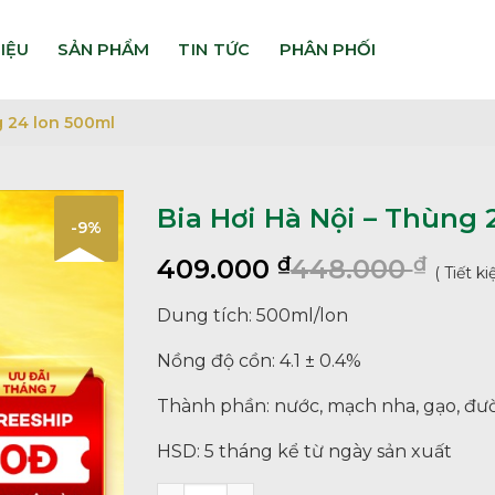
HIỆU
TIN TỨC
g 24 lon 500ml
Bia Hơi Hà Nội – Thùng 
-9%
₫
₫
409.000
448.000
( Tiết k
Dung tích: 500ml/lon
Nồng độ cồn: 4.1 ± 0.4%
Thành phần: nước, mạch nha, gạo, đư
HSD: 5 tháng kể từ ngày sản xuất
Bia Hơi Hà Nội – Thùng 24 lon 500ml số 