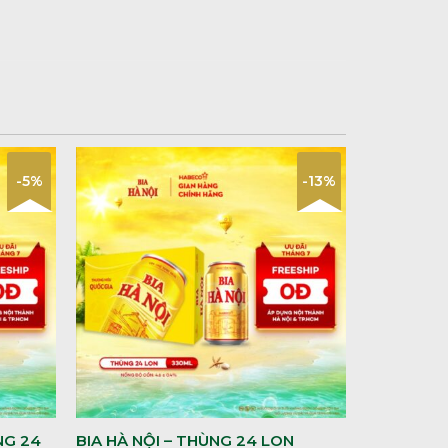
-5%
-13%
NG 24
BIA HÀ NỘI – THÙNG 24 LON