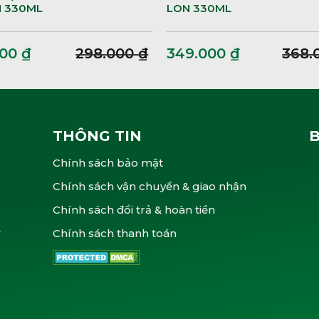
N 330ML
LON 330ML
000
₫
298.000
₫
349.000
₫
368.
THÔNG TIN
Chính sách bảo mật
Chính sách vận chuyển & giao nhận
Chính sách đổi trả & hoàn tiền
,
Chính sách thanh toán