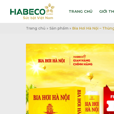
Bỏ
qua
TRANG CHỦ
GIỚI T
nội
dung
Trang chủ
»
Sản phẩm
»
Bia Hơi Hà Nội – Thùn