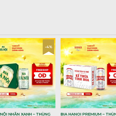
-4%
 NỘI NHÃN XANH – THÙNG
BIA HANOI PREMIUM – THÙ