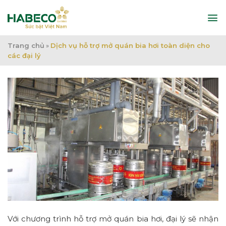
Bỏ
qua
nội
dung
Trang chủ
»
Dịch vụ hỗ trợ mở quán bia hơi toàn diện cho
các đại lý
Với chương trình hỗ trợ mở quán bia hơi, đại lý sẽ nhận