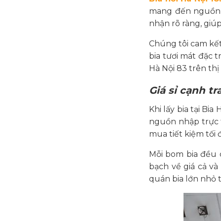
mang đến nguồn 
nhận rõ ràng, giú
Chúng tôi cam kế
bia tươi mát đặc 
Hà Nội 83 trên thị
Giá sỉ cạnh t
Khi lấy bia tại Bi
nguồn nhập trực t
mua tiết kiệm tối đ
Mỗi bom bia đều c
bạch về giá cả và
quán bia lớn nhỏ t