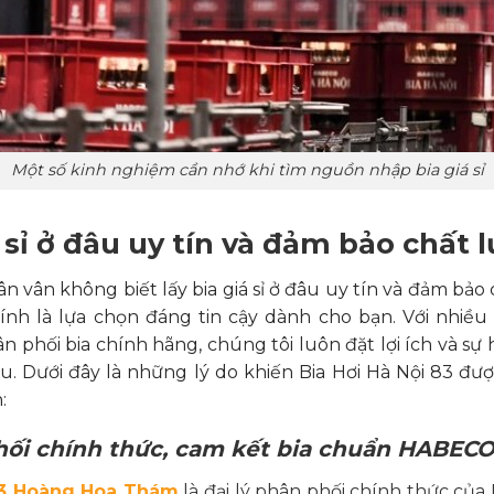
Một số kinh nghiệm cần nhớ khi tìm nguồn nhập bia giá sỉ
á sỉ ở đâu uy tín và đảm bảo chất 
 vân không biết lấy bia giá sỉ ở đâu uy tín và đảm bảo 
ính là lựa chọn đáng tin cậy dành cho bạn. Với nhiề
n phối bia chính hãng, chúng tôi luôn đặt lợi ích và sự
u. Dưới đây là những lý do khiến Bia Hơi Hà Nội 83 đư
:
hối chính thức, cam kết bia chuẩn HABEC
183 Hoàng Hoa Thám
là đại lý phân phối chính thức c