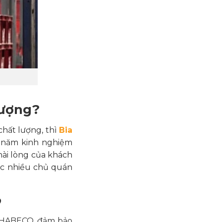
lượng?
chất lượng, thì
Bia
u năm kinh nghiệm
 hài lòng của khách
ợc nhiều chủ quán
O
ủa HABECO, đảm bảo