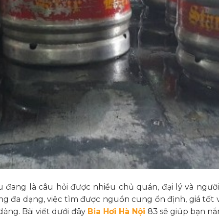
đâu đang là câu hỏi được nhiều chủ quán, đại lý và ngư
ờng đa dạng, việc tìm được nguồn cung ổn định, giá tốt
àng. Bài viết dưới đây
Bia Hơi Hà Nội
83 sẽ giúp bạn nắ