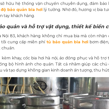
3 sở hữu hệ thống vận chuyển chuyên dụng, đảm bảo 
 độ bảo quản bia hơi
lý tưởng. Nhờ đó, hương vị bia t
n tay khách hàng.
ảo quản và hỗ trợ vật dụng, thiết kế biển
Hà Nội 83, khách hàng không chỉ mua bia mà còn nhận 
g tôi cung cấp miễn phí
tủ bảo quản bia hơi
bơm điện,
t chuẩn.
ng kèm khay,
cốc bia hơi hà nội
, áo đồng phục và hỗ trợ 
ồng bộ hình ảnh cho quán. Tất cả nhằm giúp các chủ q
u và tạo dựng không gian kinh doanh ấn tượng, thu hú