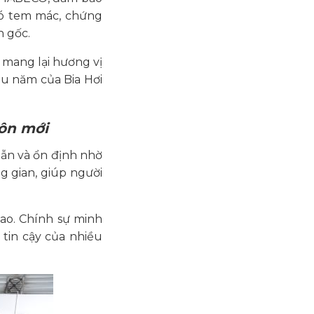
ó tem mác, chứng
n gốc.
mang lại hương vị
âu năm của Bia Hơi
uôn mới
 dẫn và ổn định nhờ
g gian, giúp người
iao. Chính sự minh
 tin cậy của nhiều