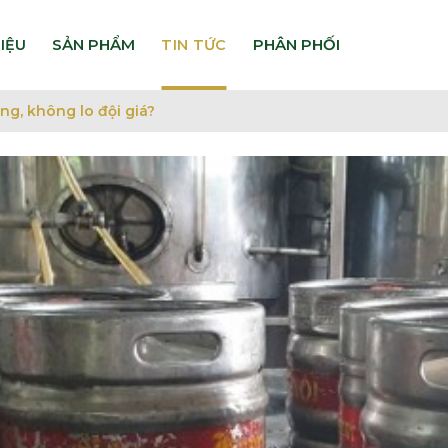
HIỆU
TIN TỨC
ợng, không lo đội giá?