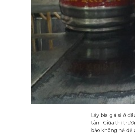
Lấy bia giá sỉ ở 
tâm. Giữa thị trư
bảo không hề dễ d