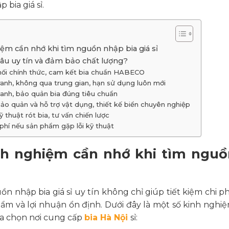
 bia giá sỉ.
iệm cần nhớ khi tìm nguồn nhập bia giá sỉ
 đâu uy tín và đảm bảo chất lượng?
phối chính thức, cam kết bia chuẩn HABECO
tranh, không qua trung gian, hạn sử dụng luôn mới
anh, bảo quản bia đúng tiêu chuẩn
bảo quản và hỗ trợ vật dụng, thiết kế biển chuyên nghiệp
 thuật rót bia, tư vấn chiến lược
 phí nếu sản phẩm gặp lỗi kỹ thuật
nh nghiệm cần nhớ khi tìm nguồ
ồn nhập bia giá sỉ uy tín không chỉ giúp tiết kiệm chi 
ẩm và lợi nhuận ổn định. Dưới đây là một số kinh ngh
ựa chọn nơi cung cấp
bia Hà Nội
sỉ: