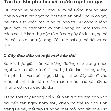
Tác hại khi pha bia với nước ngọt có gas
Dù mang lại hương vị mới lạ và dễ uống, nhưng việc
pha bia với nước ngọt có gas tiềm ẩn nhiều nguy cơ gây
hại cho sức khỏe mà ít người ngờ tới. Sự cộng hưởng
giữa bọt khí carbonat và cồn không chỉ làm thay đổi
cách cơ thể hấp thụ độc tố mà còn gây áp lực nặng nề
lên các cơ quan nội tạng. Các tác hại cụ thể đối với cơ
thể:
1. Gây đau đầu và mệt mỏi kéo dài
Sự kết hợp giữa cồn và lượng đường cao trong nước
ngọt tạo ra một “cú sốc” cho hệ thần kinh trung ương.
Khi pha bia với nước ngọt, khí gas thúc đẩy cồn đi vào
máu nhanh hơn, làm giãn mạch máu não và gây ra
những cơn đau đầu dữ dội.
Trạng thái này không chỉ xuất hiện tức thì mà còn kéo
dài đến tận ngày hôm sau, khiến cơ thể rơi vào tình
trạng uể oải, mất tập trung và mệt mỏi hơn rất nhiều so