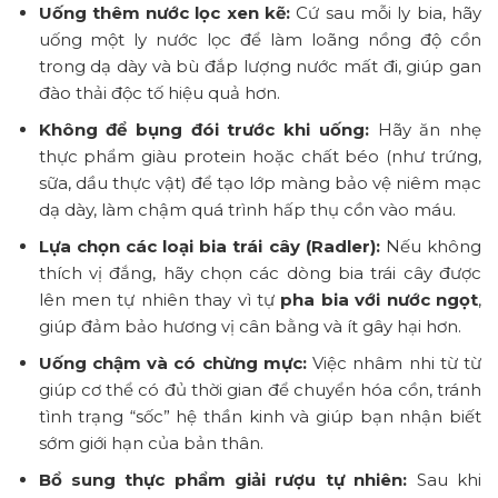
Uống thêm nước lọc xen kẽ:
Cứ sau mỗi ly bia, hãy
uống một ly nước lọc để làm loãng nồng độ cồn
trong dạ dày và bù đắp lượng nước mất đi, giúp gan
đào thải độc tố hiệu quả hơn.
Không để bụng đói trước khi uống:
Hãy ăn nhẹ
thực phẩm giàu protein hoặc chất béo (như trứng,
sữa, dầu thực vật) để tạo lớp màng bảo vệ niêm mạc
dạ dày, làm chậm quá trình hấp thụ cồn vào máu.
Lựa chọn các loại bia trái cây (Radler):
Nếu không
thích vị đắng, hãy chọn các dòng bia trái cây được
lên men tự nhiên thay vì tự
pha bia với nước ngọt
,
giúp đảm bảo hương vị cân bằng và ít gây hại hơn.
Uống chậm và có chừng mực:
Việc nhâm nhi từ từ
giúp cơ thể có đủ thời gian để chuyển hóa cồn, tránh
tình trạng “sốc” hệ thần kinh và giúp bạn nhận biết
sớm giới hạn của bản thân.
Bổ sung thực phẩm giải rượu tự nhiên:
Sau khi