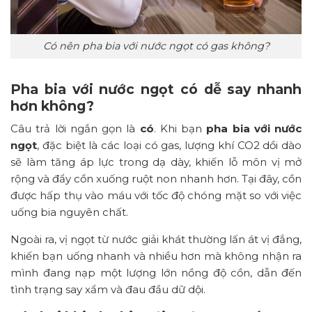
Có nên pha bia với nước ngọt có gas không?
Pha bia với nước ngọt có dễ say nhanh
hơn không?
Câu trả lời ngắn gọn là
có
. Khi bạn
pha bia với nước
ngọt
, đặc biệt là các loại có gas, lượng khí CO2 dồi dào
sẽ làm tăng áp lực trong dạ dày, khiến lỗ môn vị mở
rộng và đẩy cồn xuống ruột non nhanh hơn. Tại đây, cồn
được hấp thụ vào máu với tốc độ chóng mặt so với việc
uống bia nguyên chất.
Ngoài ra, vị ngọt từ nước giải khát thường lấn át vị đắng,
khiến bạn uống nhanh và nhiều hơn mà không nhận ra
mình đang nạp một lượng lớn nồng độ cồn, dẫn đến
tình trạng say xẩm và đau đầu dữ dội.