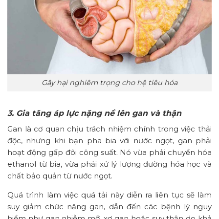
Gây hại nghiêm trọng cho hệ tiêu hóa
3. Gia tăng áp lực nặng nề lên gan và thận
Gan là cơ quan chịu trách nhiệm chính trong việc thải
độc, nhưng khi bạn pha bia với nước ngọt, gan phải
hoạt động gấp đôi công suất. Nó vừa phải chuyển hóa
ethanol từ bia, vừa phải xử lý lượng đường hóa học và
chất bảo quản từ nước ngọt.
Quá trình làm việc quá tải này diễn ra liên tục sẽ làm
suy giảm chức năng gan, dẫn đến các bệnh lý nguy
hiểm như gan nhiễm mỡ, xơ gan hoặc suy thận do khả