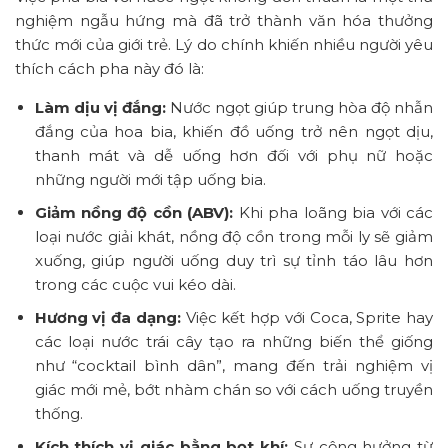
nghiệm ngẫu hứng mà đã trở thành văn hóa thưởng
thức mới của giới trẻ. Lý do chính khiến nhiều người yêu
thích cách pha này đó là:
Làm dịu vị đắng:
Nước ngọt giúp trung hòa độ nhẫn
đắng của hoa bia, khiến đồ uống trở nên ngọt dịu,
thanh mát và dễ uống hơn đối với phụ nữ hoặc
những người mới tập uống bia.
Giảm nồng độ cồn (ABV):
Khi pha loãng bia với các
loại nước giải khát, nồng độ cồn trong mỗi ly sẽ giảm
xuống, giúp người uống duy trì sự tỉnh táo lâu hơn
trong các cuộc vui kéo dài.
Hương vị đa dạng:
Việc kết hợp với Coca, Sprite hay
các loại nước trái cây tạo ra những biến thể giống
như “cocktail bình dân”, mang đến trải nghiệm vị
giác mới mẻ, bớt nhàm chán so với cách uống truyền
thống.
Kích thích vị giác bằng bọt khí:
Sự cộng hưởng từ