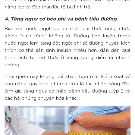
năng lọc và đào thải độc tố bị đình trệ.
4. Tăng nguy cơ béo phì và bệnh tiểu đường
Bia trộn nước ngọt tạo ra một loại thức uống chứa
lượng “calo rỗng” khổng lồ. Đường tinh luyện trong
nước ngọt làm tăng đột ngột chỉ số đường huyết, kích
thích cơ thể sản sinh insulin nhiều hơn, dẫn đến quá
trình tích tụ mỡ thừa ở vùng bụng diễn ra nhanh
chóng.
Thói quen này không chỉ khiến bạn mất kiểm soát về
cân nặng, gây béo phì mà còn là tác nhân hàng đầu
làm gia tăng nguy cơ mắc bệnh tiểu đường tuýp 2 và
các hội chứng chuyển hóa khác.