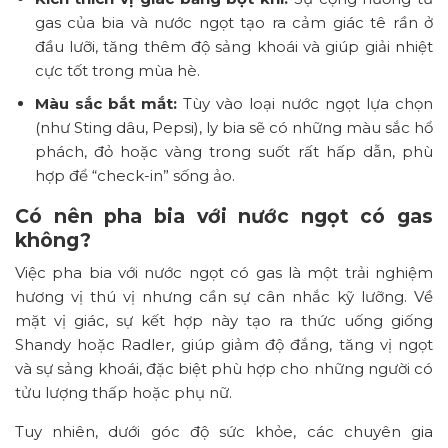
gas của bia và nước ngọt tạo ra cảm giác tê rần ở
đầu lưỡi, tăng thêm độ sảng khoái và giúp giải nhiệt
cực tốt trong mùa hè.
Màu sắc bắt mắt:
Tùy vào loại nước ngọt lựa chọn
(như Sting dâu, Pepsi), ly bia sẽ có những màu sắc hổ
phách, đỏ hoặc vàng trong suốt rất hấp dẫn, phù
hợp để “check-in” sống ảo.
Có nên pha bia với nước ngọt có gas
không?
Việc pha bia với nước ngọt có gas là một trải nghiệm
hương vị thú vị nhưng cần sự cân nhắc kỹ lưỡng. Về
mặt vị giác, sự kết hợp này tạo ra thức uống giống
Shandy hoặc Radler, giúp giảm độ đắng, tăng vị ngọt
và sự sảng khoái, đặc biệt phù hợp cho những người có
tửu lượng thấp hoặc phụ nữ.
Tuy nhiên, dưới góc độ sức khỏe, các chuyên gia