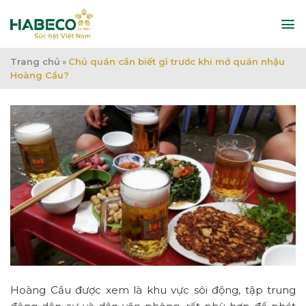
Bỏ
qua
nội
dung
Trang chủ
»
Chủ quán cần biết gì trước khi mở quán nhậu
Hoàng Cầu?
Hoàng Cầu được xem là khu vực sôi động, tập trung