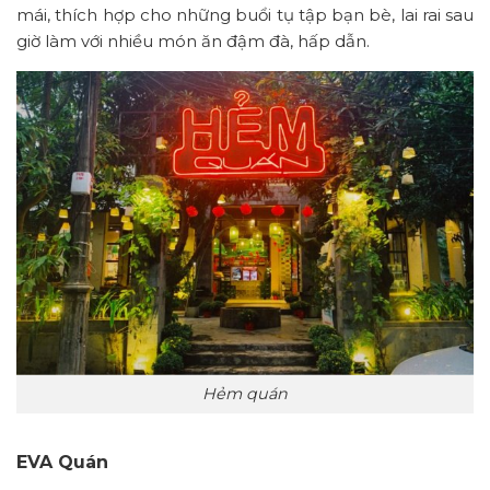
mái, thích hợp cho những buổi tụ tập bạn bè, lai rai sau
giờ làm với nhiều món ăn đậm đà, hấp dẫn.
Hẻm quán
EVA Quán