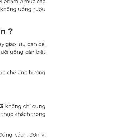
 vi phạm ở mức cao
c không uống rượu
n ?
y giao lưu bạn bè.
ười uống cần biết
 hạn chế ảnh hưởng
83
không chỉ cung
 thực khách trong
đúng cách, đơn vị