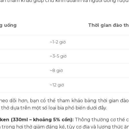
an tham khảo giúp chủ kinh doanh và người uống rượu 
g uống
Thời gian đào th
~1-2 giờ
~3-5 giờ
~8 giờ
~12 giờ
heo dõi hơn, bạn có thể tham khảo bảng thời gian đào
 thở dựa trên một số loại bia phổ biến dưới đây.
eken (330ml – khoảng 5% cồn):
Thông thường cơ thể 
trong hơi thở giảm đáng kể, tùy cơ địa và lượng thức ăn