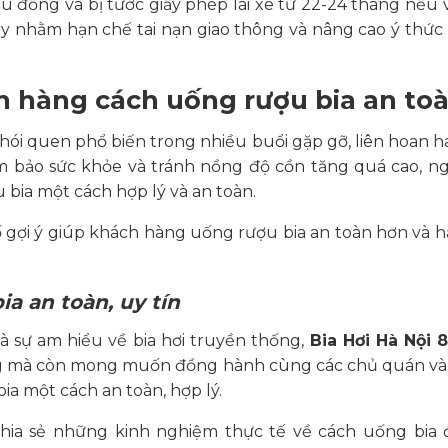
iệu đồng và bị tước giấy phép lái xe từ 22-24 tháng nếu
ày nhằm hạn chế tai nạn giao thông và nâng cao ý thứ
h hàng cách uống rượu bia an toà
thói quen phổ biến trong nhiều buổi gặp gỡ, liên hoan ha
m bảo sức khỏe và tránh nồng độ cồn tăng quá cao, ng
 bia một cách hợp lý và an toàn.
ố gợi ý giúp khách hàng uống rượu bia an toàn hơn và
a an toàn, uy tín
à sự am hiểu về bia hơi truyền thống,
Bia Hơi Hà Nội 
ng mà còn mong muốn đồng hành cùng các chủ quán và
ia một cách an toàn, hợp lý.
hia sẻ những kinh nghiệm thực tế về cách uống bia 