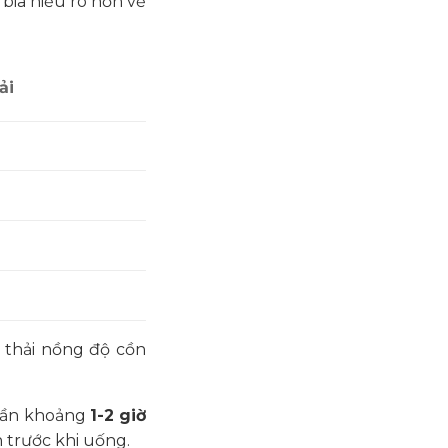
bia hiểu rõ hơn về
ải
 thải nồng độ cồn
cần khoảng
1-2 giờ
 trước khi uống.