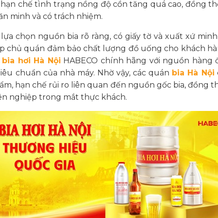
ạn chế tình trạng nồng độ cồn tăng quá cao, đồng thờ
ăn minh và có trách nhiệm.
 lựa chọn nguồn bia rõ ràng, có giấy tờ và xuất xứ min
úp chủ quán đảm bảo chất lượng đồ uống cho khách h
p
bia hơi Hà Nội
HABECO chính hãng với nguồn hàng ổ
 tiêu chuẩn của nhà máy. Nhờ vậy, các quán
bia Hà Nội
ẩm, hạn chế rủi ro liên quan đến nguồn gốc bia, đồng th
ên nghiệp trong mắt thực khách.