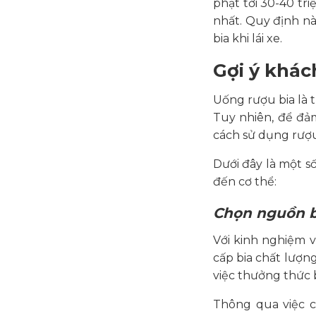
phạt tới 30-40 tr
nhất. Quy định n
bia khi lái xe.
Gợi ý khác
Uống rượu bia là 
Tuy nhiên, để đả
cách sử dụng rượu
Dưới đây là một s
đến cơ thể:
Chọn nguồn bi
Với kinh nghiệm v
cấp bia chất lượ
việc thưởng thức b
Thông qua việc c