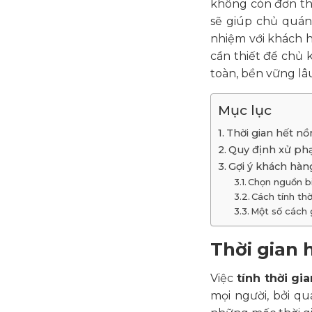
không còn đơn th
sẽ giúp chủ quán
nhiệm với khách hà
cần thiết để chủ 
toàn, bền vững lâu
Mục lục
Thời gian hết nồ
Quy định xử phạ
Gợi ý khách hàn
Chọn nguồn bi
Cách tính th
Một số cách 
Thời gian 
Việc
tính thời gi
mọi người, bởi qu