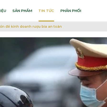
HIỆU
TIN TỨC
cồn để kinh doanh rượu bia an toàn