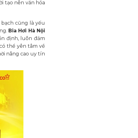
i tạo nên văn hóa
h bạch cũng là yếu
àng.
Bia Hơi Hà Nội
n định, luôn đảm
có thể yên tâm về
ời nâng cao uy tín