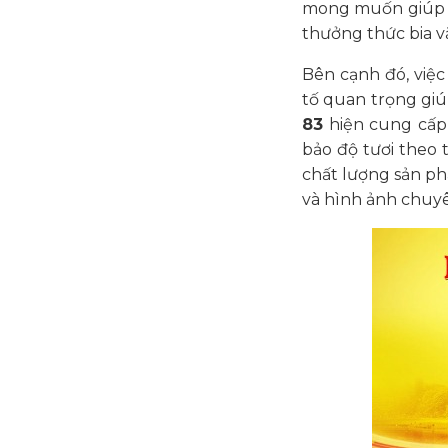
mong muốn giúp h
thưởng thức bia v
Bên cạnh đó, việc
tố quan trọng gi
83
hiện cung cấ
bảo độ tươi theo
chất lượng sản ph
và hình ảnh chuy