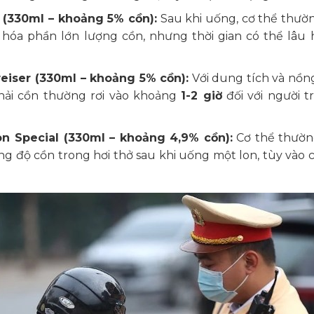
r (330ml – khoảng 5% cồn):
Sau khi uống, cơ thể thư
hóa phần lớn lượng cồn, nhưng thời gian có thể lâu
weiser (330ml – khoảng 5% cồn):
Với dung tích và nồn
thải cồn thường rơi vào khoảng
1-2 giờ
đối với người 
gon Special (330ml – khoảng 4,9% cồn):
Cơ thể thườ
g độ cồn trong hơi thở sau khi uống một lon, tùy vào 