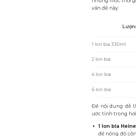
những mốc thời gi
vấn đề này:
Lượn
1 lon bia 330ml
2 lon bia
4 lon bia
6 lon bia
Để nội dung dễ t
ước tính trong hơi
1 lon bia Hein
để nồng độ cồn 