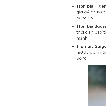
1 lon bia Tige
giờ
để chuyển 
bụng đói.
1 lon bia Bud
thời gian đào 
mạnh.
1 lon bia Sai
giờ
để giảm nồn
uống.