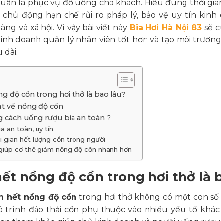
uần là phục vụ đồ uống cho khách. Hiểu đúng thời gia
 chủ động hạn chế rủi ro pháp lý, bảo vệ uy tín kinh 
ng và xã hội. Vì vậy bài viết này
Bia Hơi Hà Nội 83
sẽ c
kinh doanh quản lý nhân viên tốt hơn và tạo môi trườn
 dài.
ng độ cồn trong hơi thở là bao lâu?
t về nồng độ cồn
g cách uống rượu bia an toàn ?
a an toàn, uy tín
ời gian hết lượng cồn trong người
giúp cơ thể giảm nồng độ cồn nhanh hơn
hết nồng độ cồn trong hơi thở là 
an hết nồng độ cồn
trong hơi thở không có một con số 
á trình đào thải cồn phụ thuộc vào nhiều yếu tố khác