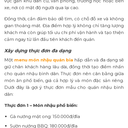
vực gần
khu dân cư, văn phòng, trường học hoặc bến
xe, nơi có mật độ người qua lại cao.
Đồng thời, cần đảm bảo dễ tìm, có chỗ đỗ xe và không
gian thoáng mát. Địa điểm hợp lý không chỉ tăng lượng
khách mà còn giúp tối ưu chi phí vận hành và tạo thiện
cảm ngay từ lần đầu tiên khách đến quán.
Xây dựng thực đơn đa dạng
Một
menu món nhậu quán bia
hấp dẫn và đa dạng sẽ
giữ chân khách hàng lâu dài, đồng thời tạo điểm nhấn
cho quán nhậu bình dân. Thực đơn nên cân bằng giữa
món ăn phổ biến, giá cả hợp lý và món đặc sản riêng.
Dưới đây là gợi ý thực đơn mẫu cho quán nhậu bình
dân:
Thực đơn 1 – Món nhậu phổ biến:
Gà nướng mật ong: 150.000đ/đĩa
Sườn nướng BBQ: 180.000đ/đĩa