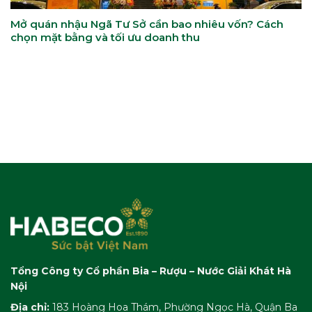
Mở quán nhậu Ngã Tư Sở cần bao nhiêu vốn? Cách
chọn mặt bằng và tối ưu doanh thu
Tổng Công ty Cổ phần Bia – Rượu – Nước Giải Khát Hà
Nội
Địa chỉ:
183 Hoàng Hoa Thám, Phường Ngọc Hà, Quận Ba